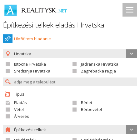
Építkezési telkek eladás Hrvatska
Uložiť toto hladanie
Hrvatska
Istocna Hrvatska
Jadranska Hrvatska
Sredisnja Hrvatska
Zagrebacka regija
Típus
Eladás
Bérlet
Vétel
Bérbevétel
Árverés
Építkezési telkek