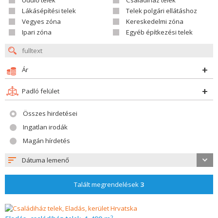
Üdülő telek
Családiház telek
Lákásépítési telek
Telek polgári ellátáshoz
Vegyes zóna
Kereskedelmi zóna
Ipari zóna
Egyéb építkezési telek
Ár
Padló felület
Összes hirdetései
Ingatlan irodák
Magán hírdetés
Dátuma lemenő
Talált megrendelések
3
2