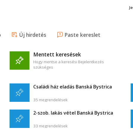
J
ó
Új hirdetés
Paste kereslet
Mentett keresések
Hogy mentse a keresési Bejelentkezés
szükséges
Családi ház eladás Banská Bystrica
35 megrendelések
2-szob. lakás vétel Banská Bystrica
33 megrendelések