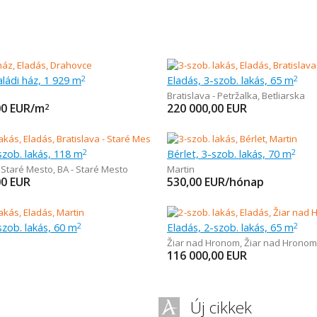
aládi ház, 1 929 m
Eladás, 3-szob. lakás, 65 m
2
2
Bratislava - Petržalka
,
Betliarska
00
EUR/m
220 000,00
EUR
2
szob. lakás, 118 m
Bérlet, 3-szob. lakás, 70 m
2
2
- Staré Mesto
,
BA - Staré Mesto
Martin
00
EUR
530,00
EUR/hónap
szob. lakás, 60 m
Eladás, 2-szob. lakás, 65 m
2
2
Žiar nad Hronom
,
Žiar nad Hronom
116 000,00
EUR
Új cikkek