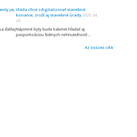
enty jej
Vláda chce zdigitalizovať stavebné
konanie, zruší aj stavebné úrady
2020. 04.
20.
sa ďalšej
Nájomné byty bude kabinet hľadať aj
pasportizáciou štátnych nehnuteľností
Az összes cikk