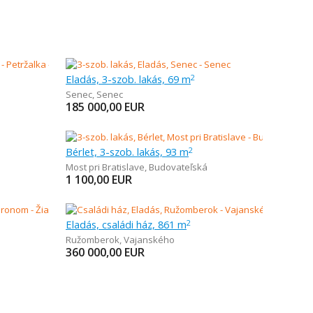
Eladás, 3-szob. lakás, 69 m
2
Senec
,
Senec
185 000,00
EUR
Bérlet, 3-szob. lakás, 93 m
2
Most pri Bratislave
,
Budovateľská
1 100,00
EUR
Eladás, családi ház, 861 m
2
Ružomberok
,
Vajanského
360 000,00
EUR