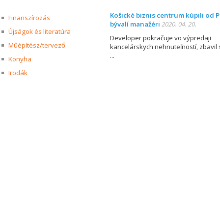
Košické biznis centrum kúpili od P
Finanszírozás
bývalí manažéri
2020. 04. 20.
Újságok és literatúra
Developer pokračuje vo výpredaji
Műépítész/tervező
kancelárskych nehnuteľností, zbavil 
Konyha
Irodák