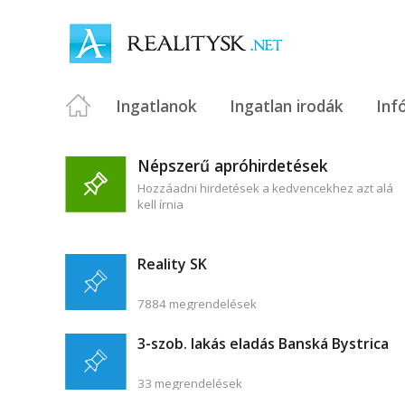
Ingatlanok
Ingatlan irodák
Inf
Népszerű apróhirdetések
Hozzáadni hirdetések a kedvencekhez azt alá
kell írnia
Reality SK
7884 megrendelések
3-szob. lakás eladás Banská Bystrica
33 megrendelések