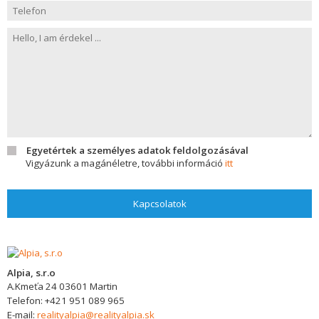
Egyetértek a személyes adatok feldolgozásával
Vigyázunk a magánéletre, további információ
itt
Kapcsolatok
Alpia, s.r.o
A.Kmeťa 24
03601
Martin
Telefon:
+421 951 089 965
E-mail:
realityalpia@realityalpia.sk