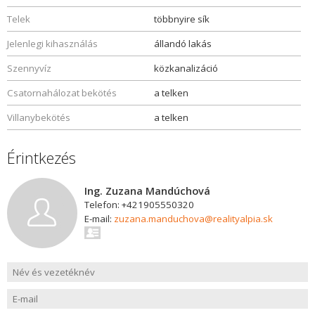
Telek
többnyire sík
Jelenlegi kihasználás
állandó lakás
Szennyvíz
közkanalizáció
Csatornahálozat bekötés
a telken
Villanybekötés
a telken
Érintkezés
Ing. Zuzana Mandúchová
Telefon: +421905550320
E-mail:
zuzana.manduchova@realityalpia.sk