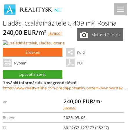
Eladás, családiház telek, 409 m
,
Rosina
2
240,00 EUR/m
2
javasol
Mutasd 2 fotók
Érdekes
Küld
Nyomni
PDF
topovať inzerát
További információk a megrendelésről
https://www.reality-zilina.com/predaj-pozemky-pozemkov-novostavby/Stavebny-pozemok-pre-rodinny-dom--409-m2-Rosina-35237/?utm_source=areality&utm_medium=xml&utm_term=35237&utm_content=chalupa&utm_campaign=portaly
240,00
EUR/m
2
Ár
javasol
Betéve
2025. 05. 06.
ID
AR-02G7-127877 (35237)