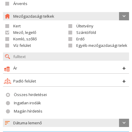
Árverés
Mezőgazdasági telkek
Kert
Ültetvény
Mező, legelő
Szántóföld
Komló, szőllő
Erdő
Víz felület
Egyéb mezőgazdasági telek
Ár
Padló felület
Összes hirdetései
Ingatlan irodák
Magán hírdetés
Dátuma lemenő