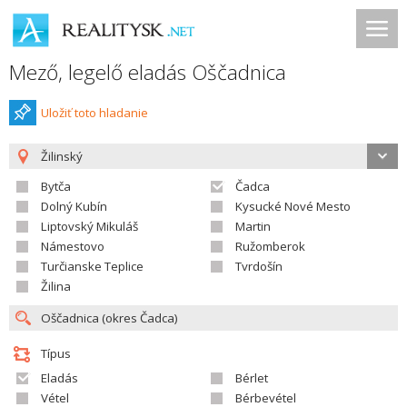
Mező, legelő eladás Oščadnica
Uložiť toto hladanie
Žilinský
Bytča
Čadca
Dolný Kubín
Kysucké Nové Mesto
Liptovský Mikuláš
Martin
Námestovo
Ružomberok
Turčianske Teplice
Tvrdošín
Žilina
Típus
Eladás
Bérlet
Vétel
Bérbevétel