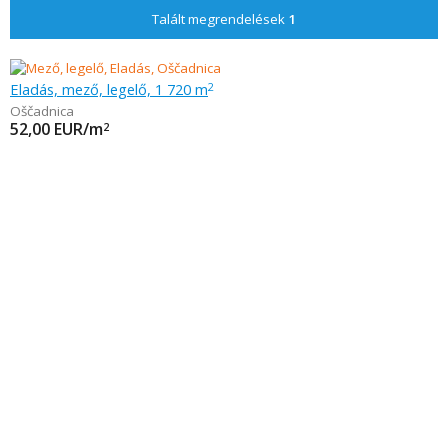
Talált megrendelések
1
Eladás, mező, legelő, 1 720 m
2
Oščadnica
52,00
EUR/m
2