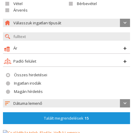
Vétel
Bérbevétel
Árverés
Válasszuk ingatlan típusát
Ár
Padló felület
Összes hirdetései
Ingatlan irodák
Magán hírdetés
Dátuma lemenő
Talált megrendelések
15