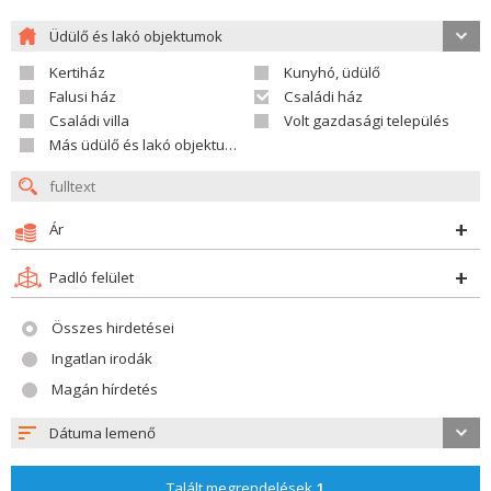
Üdülő és lakó objektumok
Kertiház
Kunyhó, üdülő
Falusi ház
Családi ház
Családi villa
Volt gazdasági település
Más üdülő és lakó objektumok
Ár
Padló felület
Összes hirdetései
Ingatlan irodák
Magán hírdetés
Dátuma lemenő
Talált megrendelések
1