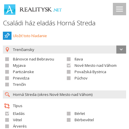
Családi ház eladás Horná Streda
Uložiť toto hladanie
Trenčiansky
Bánovce nad Bebravou
Ilava
Myjava
Nové Mesto nad Váhom
Partizánske
Považská Bystrica
Prievidza
Púchov
Trenčín
Típus
Eladás
Bérlet
Vétel
Bérbevétel
Árverés