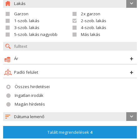
Lakás
Garzon
2x garzon
1-szob. lakás
2-szob. lakás
3-szob. lakás
4-szob. lakás
5-szob. lakás nagyobb
Más lakás
Ár
Padló felület
Összes hirdetései
Ingatlan irodák
Magán hírdetés
Dátuma lemenő
Talált megrendelések
4