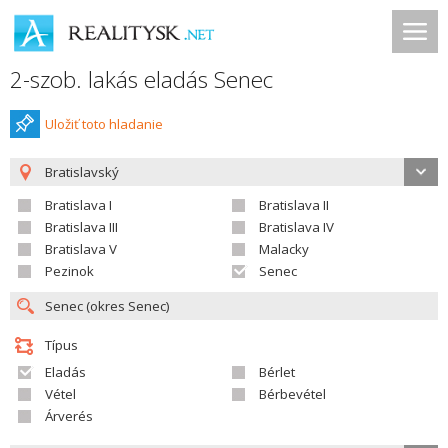
2-szob. lakás eladás Senec
Uložiť toto hladanie
Bratislavský
Bratislava I
Bratislava II
Bratislava III
Bratislava IV
Bratislava V
Malacky
Pezinok
Senec
Típus
Eladás
Bérlet
Vétel
Bérbevétel
Árverés