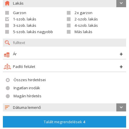
Lakás
Garzon
2x garzon
1-szob. lakás
2-szob. lakás
3-szob. lakás
4-szob. lakás
5-szob. lakás nagyobb
Más lakás
Ár
Padló felület
Összes hirdetései
Ingatlan irodák
Magán hírdetés
Dátuma lemenő
Talált megrendelések
4