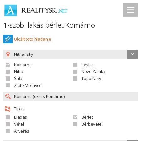
1-szob. lakás bérlet Komárno
Uložiť toto hladanie
Nitriansky
Komárno
Levice
Nitra
Nové Zámky
Šaľa
Topoľčany
Zlaté Moravce
Típus
Eladás
Bérlet
Vétel
Bérbevétel
Árverés